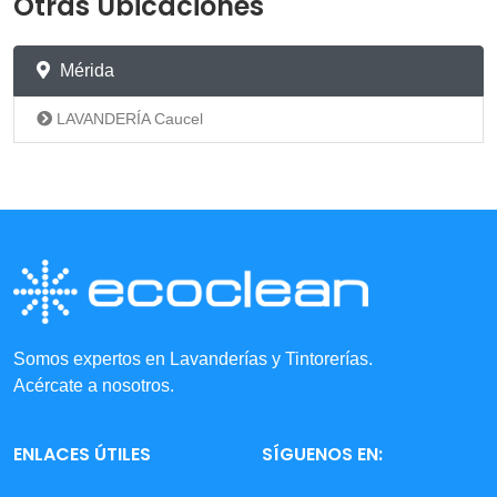
Otras Ubicaciones
Mérida
LAVANDERÍA Caucel
Somos expertos en Lavanderías y Tintorerías.
Acércate a nosotros.
ENLACES ÚTILES
SÍGUENOS EN: