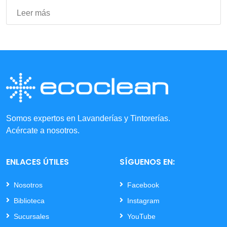
Leer más
Somos expertos en Lavanderías y Tintorerías.
Acércate a nosotros.
ENLACES ÚTILES
SÍGUENOS EN:
Nosotros
Facebook
Biblioteca
Instagram
Sucursales
YouTube